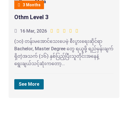
3 Months
Othm Level 3
16 Mar, 2026
(၁၀) တန်းမအောင်သေးပေမဲ့ စီးပွားရေးဆိုင်ရာ
Bachelor, Master Degree တွေ ရယူဖို့ ရည်မှန်းချက်
ရှိတဲ့အသက် (၁၆) နှစ်ပြည့်ပြီးသူတိုင်းအနေနဲ့
ရွေးချယ်သင့်ဆုံးကတော့...
See More