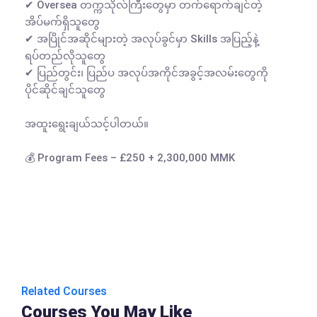
✔ Oversea တက္ကသိုလ်ကြီးတွေမှာ တက်ရောက်ချင်တဲ့ 
အိပ်မက်ရှိသူတွေ

✔ အပြိုင်အဆိုင်များတဲ့ အလုပ်ခွင်မှာ Skills အပြည့်နဲ့ 
ရပ်တည်လိုသူတွေ

✔ ပြည်တွင်း၊ ပြည်ပ အလုပ်အကိုင်အခွင့်အလမ်းတွေကို 
ပိုင်ဆိုင်ချင်သူတွေ

အထူးရွေးချယ်သင့်ပါတယ်။

💰 Program Fees – £250 + 2,300,000 MMK

Related Courses
Courses You May Like