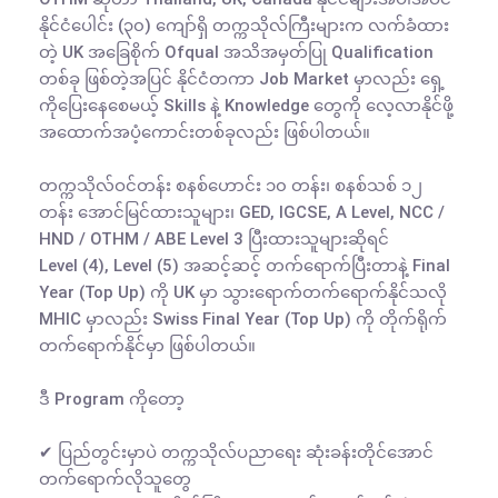
နိုင်ငံပေါင်း (၃၀) ကျော်ရှိ တက္ကသိုလ်ကြီးများက လက်ခံထား
တဲ့ UK အခြေစိုက် Ofqual အသိအမှတ်ပြု Qualification 
တစ်ခု ဖြစ်တဲ့အပြင် နိုင်ငံတကာ Job Market မှာလည်း ရှေ့
ကိုပြေးနေစေမယ့် Skills နဲ့ Knowledge တွေကို လေ့လာနိုင်ဖို့ 
အထောက်အပံ့ကောင်းတစ်ခုလည်း ဖြစ်ပါတယ်။

တက္ကသိုလ်ဝင်တန်း စနစ်ဟောင်း ၁၀ တန်း၊ စနစ်သစ် ၁၂ 
တန်း အောင်မြင်ထားသူများ၊ GED, IGCSE, A Level, NCC / 
HND / OTHM / ABE Level 3 ပြီးထားသူများဆိုရင်

Level (4), Level (5) အဆင့်ဆင့် တက်ရောက်ပြီးတာနဲ့ Final 
Year (Top Up) ကို UK မှာ သွားရောက်တက်ရောက်နိုင်သလို 
MHIC မှာလည်း Swiss Final Year (Top Up) ကို တိုက်ရိုက် 
တက်ရောက်နိုင်မှာ ဖြစ်ပါတယ်။

ဒီ Program ကိုတော့

✔ ပြည်တွင်းမှာပဲ တက္ကသိုလ်ပညာရေး ဆုံးခန်းတိုင်အောင် 
တက်ရောက်လိုသူတွေ
